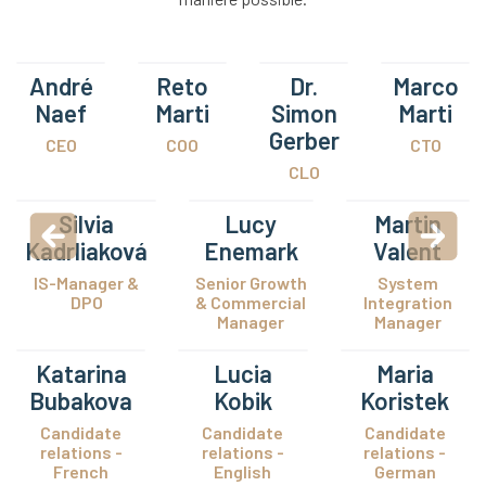
André
Reto
Dr.
Marco
Naef
Marti
Simon
Marti
Gerber
CEO
COO
CTO
CLO
Silvia
Lucy
Martin
Kadrliaková
Enemark
Valent
IS-Manager &
Senior Growth
System
DPO
& Commercial
Integration
Manager
Manager
Katarina
Lucia
Maria
Bubakova
Kobik
Koristek
Candidate
Candidate
Candidate
relations -
relations -
relations -
French
English
German