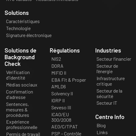
Solutions
Caractéristiques
Technologie
Signature électronique
Solutions de
Régulations
Industries
Background
NIS2
Secteur financier
Check
DORA
Secteur de
l’énergie
Vérification
MiFID II
d'identité
Infrastructure
EBA Fit & Proper
critique
Médias sociaux
AMLD6
Secteur de la
Confirmation
Solvency II
sécurité
d'adresse
IORP II
Secteur IT
Sentences,
Seveso III
mesures &
ICAO/EU
procédures
Centre Info
300/2008
Expérience
Blog
AEO/C/TPAT
professionnelle
Links
PSP – Contrôle
Permis de travail