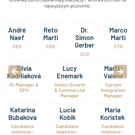
najwyższym poziomie.
André
Reto
Dr.
Marco
Naef
Marti
Simon
Marti
Gerber
CEO
COO
CTO
CLO
Silvia
Lucy
Martin
Kadrliaková
Enemark
Valent
IS-Manager &
Senior Growth
System
DPO
& Commercial
Integration
Manager
Manager
Katarina
Lucia
Maria
Bubakova
Kobik
Koristek
Candidate
Candidate
Candidate
relations -
relations -
relations -