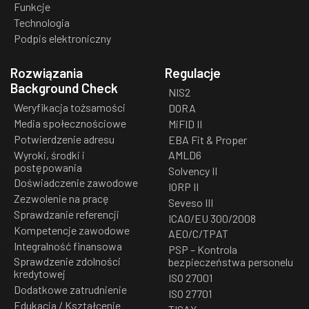
Funkcje
Technologia
Podpis elektroniczny
Rozwiązania
Regulacje
Background Check
NIS2
Weryfikacja tożsamości
DORA
Media społecznościowe
MiFID II
Potwierdzenie adresu
EBA Fit & Proper
Wyroki, środki i
AMLD6
postępowania
Solvency II
Doświadczenie zawodowe
IORP II
Zezwolenie na pracę
Seveso III
Sprawdzanie referencji
ICAO/EU 300/2008
Kompetencje zawodowe
AEO/C/TPAT
Integralność finansowa
PSP – Kontrola
Sprawdzenie zdolności
bezpieczeństwa personelu
kredytowej
ISO 27001
Dodatkowe zatrudnienie
ISO 27701
Edukacja / Kształcenie