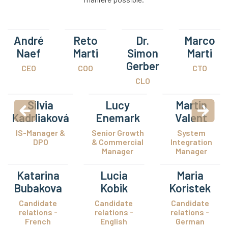
André
Reto
Dr.
Marco
Naef
Marti
Simon
Marti
Gerber
CEO
COO
CTO
CLO
Silvia
Lucy
Martin
Kadrliaková
Enemark
Valent
IS-Manager &
Senior Growth
System
DPO
& Commercial
Integration
Manager
Manager
Katarina
Lucia
Maria
Bubakova
Kobik
Koristek
Candidate
Candidate
Candidate
relations -
relations -
relations -
French
English
German