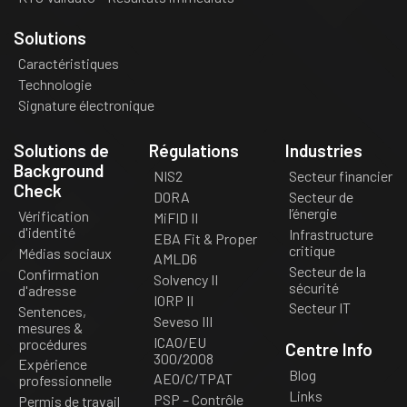
Solutions
Caractéristiques
Technologie
Signature électronique
Solutions de
Régulations
Industries
Background
NIS2
Secteur financier
Check
DORA
Secteur de
l’énergie
Vérification
MiFID II
d'identité
Infrastructure
EBA Fit & Proper
critique
Médias sociaux
AMLD6
Secteur de la
Confirmation
Solvency II
sécurité
d'adresse
IORP II
Secteur IT
Sentences,
Seveso III
mesures &
ICAO/EU
procédures
Centre Info
300/2008
Expérience
Blog
AEO/C/TPAT
professionnelle
Links
PSP – Contrôle
Permis de travail