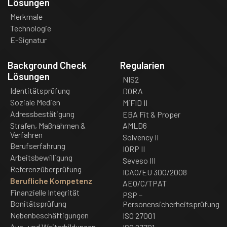
Lösungen
Merkmale
Technologie
E-Signatur
Background Check
Regularien
Lösungen
NIS2
Identitätsprüfung
DORA
Soziale Medien
MiFID II
Adressbestätigung
EBA Fit & Proper
Strafen, Maßnahmen &
AMLD6
Verfahren
Solvency II
Berufserfahrung
IORP II
Arbeitsbewilligung
Seveso III
Referenzüberprüfung
ICAO/EU 300/2008
Berufliche Kompetenz
AEO/C/TPAT
Finanzielle Integrität
PSP –
Bonitätsprüfung
Personensicherheitsprüfung
Nebenbeschäftigungen
ISO 27001
Aus- und Weiterbildungen