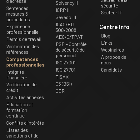
d'adresse
Solvency II
sécurité
Sentences,
IORP II
Secteur IT
mesures &
Seveso III
procédures
ICAO/EU
Centre Info
Expérience
300/2008
professionnelle
Blog
AEO/C/TPAT
Permis de travail
Links
PSP – Contrôle
Vérification des
de sécurité du
Webinaires
références
personnel
A propos de
Compétences
ISO 27001
nous
professionnelles
ISO 27701
Candidats
Intégrité
TISAX
financière
C5 (BSI)
Vérification de
crédit
CER
Activités annexes
Éducation et
formation
continue
Conflits d'intérêts
Listes des
sanctions et de