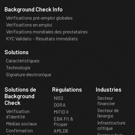
Background Check Info
Vérifications pré-emploi globales
Vérifications en emploi
Vérifications mondiales des prestataires
KYC Validato – Résultats immédiats
Solutions
Caractéristiques
Technologie
Signature électronique
Solutions de
Régulations
Industries
Background
NIS2
Secteur
Check
financier
DORA
Secteur de
Vérification
MiFID II
l’énergie
d'identité
EBA Fit &
Infrastructure
Médias sociaux
Proper
critique
Confirmation
AMLD6
Secteur de la