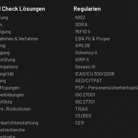
d Check Lösungen
Regularien
fung
NIS2
n
DORA
igung
MiFID II
nahmen & Verfahren
EBA Fit & Proper
ung
AMLD6
igung
Solvency II
prüfung
IORP II
ompetenz
Seveso III
tegrität
ICAO/EU 300/2008
ung
AEO/C/TPAT
ftigungen
PSP – Personensicherheitsprü
erbildungen
ISO 27001
flikte
ISO 27701
nt. Risikolisten
TISAX
C5 (BSI)
nberichterstattung
CER
netrecherche
enthalte