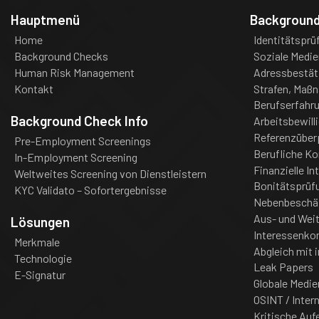
Hauptmenü
Backgroun
Home
Identitätsprü
Background Checks
Soziale Medie
Human Risk Management
Adressbestät
Kontakt
Strafen, Maß
Berufserfahr
Background Check Info
Arbeitsbewill
Referenzüber
Pre-Employment Screenings
Berufliche K
In-Employment Screening
Finanzielle In
Weltweites Screening von Dienstleistern
Bonitätsprüf
KYC Validato – Sofortergebnisse
Nebenbeschä
Aus- und Weit
Lösungen
Interessenkon
Merkmale
Abgleich mit i
Technologie
Leak Papers
E-Signatur
Globale Medie
OSINT / Inter
Kritische Auf