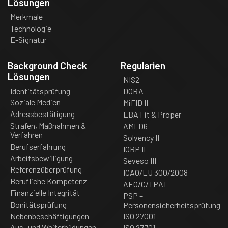
Lösungen
Merkmale
Technologie
E-Signatur
Background Check
Regularien
Lösungen
NIS2
Identitätsprüfung
DORA
Soziale Medien
MiFID II
Adressbestätigung
EBA Fit & Proper
Strafen, Maßnahmen &
AMLD6
Verfahren
Solvency II
Berufserfahrung
IORP II
Arbeitsbewilligung
Seveso III
Referenzüberprüfung
ICAO/EU 300/2008
Berufliche Kompetenz
AEO/C/TPAT
Finanzielle Integrität
PSP –
Bonitätsprüfung
Personensicherheitsprüfung
Nebenbeschäftigungen
ISO 27001
Aus- und Weiterbildungen
ISO 27701