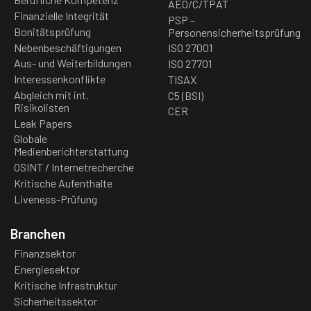
AEO/C/TPAT
Finanzielle Integrität
PSP –
Bonitätsprüfung
Personensicherheitsprüfung
Nebenbeschäftigungen
ISO 27001
Aus- und Weiterbildungen
ISO 27701
Interessenkonflikte
TISAX
Abgleich mit int.
C5 (BSI)
Risikolisten
CER
Leak Papers
Globale
Medienberichterstattung
OSINT / Internetrecherche
Kritische Aufenthalte
Liveness-Prüfung
Branchen
Finanzsektor
Energiesektor
Kritische Infrastruktur
Sicherheitssektor