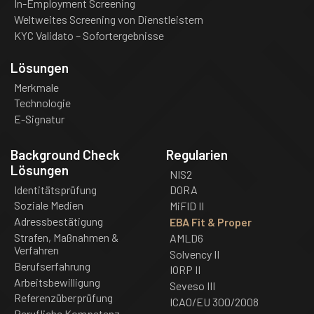
In-Employment Screening
Weltweites Screening von Dienstleistern
KYC Validato – Sofortergebnisse
Lösungen
Merkmale
Technologie
E-Signatur
Background Check
Regularien
Lösungen
NIS2
Identitätsprüfung
DORA
Soziale Medien
MiFID II
Adressbestätigung
EBA Fit & Proper
Strafen, Maßnahmen &
AMLD6
Verfahren
Solvency II
Berufserfahrung
IORP II
Arbeitsbewilligung
Seveso III
Referenzüberprüfung
ICAO/EU 300/2008
Berufliche Kompetenz