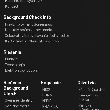
Riadenie ľudských rizík
Kontakt
Background Check Info
Pre-Employment Screenings
Kontroly počas zamestnania
Celosvetové preverovanie dodávateľov
KYC Validato – Okamžité výsledky
Riešenia
Funkcie
Technológia
Elektronický podpis
Riešenia
Regulácie
Odvetvia
Background
NIS2
Finančný sektor
Check
DORA
Energetický
sektor
Overenie identity
MiFID II
Kritická
Sociálne médiá
EBA Fit &
infraštruktúra