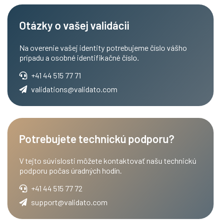
Otázky o vašej validácii
Na overenie vašej identity potrebujeme číslo vášho
prípadu a osobné identifikačné číslo.
+41 44 515 77 71
validations@validato.com
Potrebujete technickú podporu?
V tejto súvislosti môžete kontaktovať našu technickú
podporu počas úradných hodín.
+41 44 515 77 72
support@validato.com