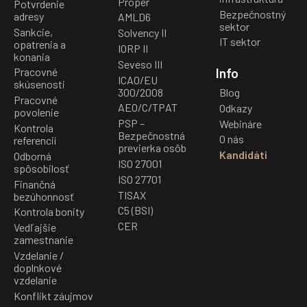
Proper
Potvrdenie
Bezpečnostný
adresy
AMLD6
sektor
Sankcie,
Solvency II
IT sektor
opatrenia a
IORP II
konania
Seveso III
Info
Pracovné
ICAO/EU
skúsenosti
300/2008
Blog
Pracovné
AEO/C/TPAT
Odkazy
povolenie
PSP –
Webináre
Kontrola
Bezpečnostná
O nás
referencií
previerka osôb
Kandidáti
Odborná
ISO 27001
spôsobilosť
ISO 27701
Finančná
TISAX
bezúhonnosť
C5 (BSI)
Kontrola bonity
CER
Vedľajšie
zamestnanie
Vzdelanie /
doplnkové
vzdelanie
Konflikt záujmov