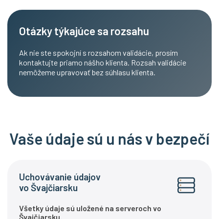
Otázky týkajúce sa rozsahu
Ak nie ste spokojní s rozsahom validácie, prosím
kontaktujte priamo nášho klienta. Rozsah validácie
nemôžeme upravovať bez súhlasu klienta.
Vaše údaje sú u nás v bezpečí
Uchovávanie údajov
vo Švajčiarsku
Všetky údaje sú uložené na serveroch vo
Švajčiarsku.