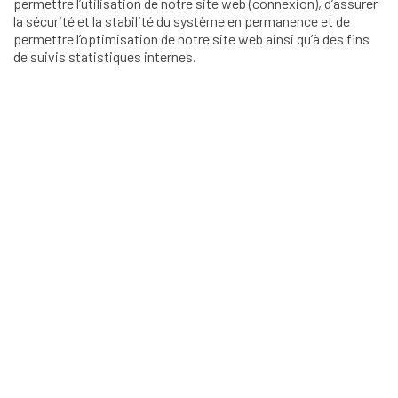
permettre l’utilisation de notre site web (connexion), d’assurer
la sécurité et la stabilité du système en permanence et de
permettre l’optimisation de notre site web ainsi qu’à des fins
de suivis statistiques internes.
Il s'agit là d'un intérêt légitime au sens de l'article 6, paragraphe
1, lettre f du RGPD.
2 Ouverture d'un compte client
Afin de pouvoir acheter des services de Validato AG sur la
plateforme en ligne, vous devez ouvrir un compte client au
nom du client. Lors de l'enregistrement d'un compte client,
nous collectons les données suivantes:
Civilité
Prénom et nom
Nom du client (s'il s'agit d'une entreprise) et informations
complémentaires sur l'entreprise concernée
Adresse postale du client
Adresse e-mail
Téléphone (facultatif)
Mot de passe