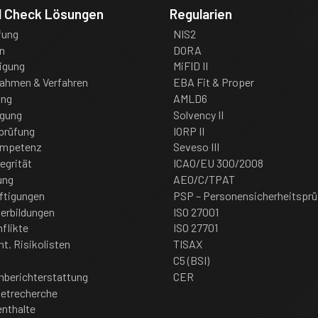
d Check Lösungen
Regularien
fung
NIS2
n
DORA
igung
MiFID II
nahmen & Verfahren
EBA Fit & Proper
ung
AMLD6
igung
Solvency II
prüfung
IORP II
ompetenz
Seveso III
tegrität
ICAO/EU 300/2008
ung
AEO/C/TPAT
ftigungen
PSP – Personensicherheitsprü
erbildungen
ISO 27001
flikte
ISO 27701
nt. Risikolisten
TISAX
C5 (BSI)
nberichterstattung
CER
netrecherche
enthalte