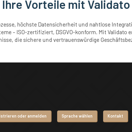
Ihre Vorteile mit Validato
zesse, höchste Datensicherheit und nahtlose Integra
me – ISO-zertifiziert, DSGVO-konform. Mit Validato er
nisse, die sichere und vertrauenswürdige Geschäftsb
istrieren oder anmelden
Sprache wählen
Kontakt