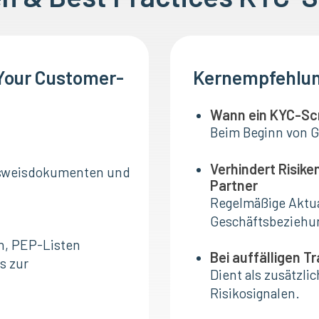
 Your Customer-
Kernempfehlun
Wann ein KYC-Scre
Beim Beginn von G
Verhindert Risik
usweisdokumenten und
Partner
Regelmäßige Aktua
Geschäftsbeziehun
en, PEP-Listen
Bei auffälligen T
s zur
Dient als zusätzli
Risikosignalen.