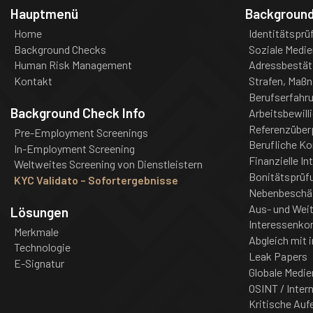
Hauptmenü
Backgroun
Home
Identitätsprü
Background Checks
Soziale Medie
Human Risk Management
Adressbestät
Kontakt
Strafen, Maß
Berufserfahr
Background Check Info
Arbeitsbewill
Referenzüber
Pre-Employment Screenings
Berufliche K
In-Employment Screening
Finanzielle In
Weltweites Screening von Dienstleistern
Bonitätsprüf
KYC Validato – Sofortergebnisse
Nebenbeschä
Aus- und Weit
Lösungen
Interessenkon
Merkmale
Abgleich mit i
Technologie
Leak Papers
E-Signatur
Globale Medie
OSINT / Inter
Kritische Auf